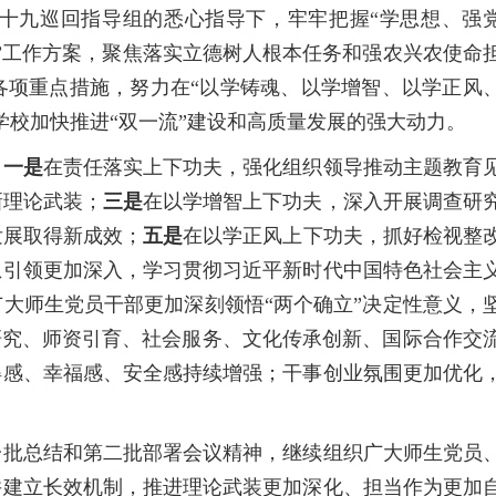
九巡回指导组的悉心指导下，牢牢把握“学思想、强
+3”工作方案，聚焦落实立德树人根本任务和强农兴农使命
各项重点措施，努力在“以学铸魂、以学增智、以学正风
学校加快推进“双一流”建设和高质量发展的强大动力。
。
一是
在责任落实上下功夫，强化组织领导推动主题教育
新理论武装；
三是
在以学增智上下功夫，深入开展调查研
发展取得新成效；
五是
在以学正风上下功夫，抓好检视整
想引领更加深入，学习贯彻习近平新时代中国特色社会主
大师生党员干部更加深刻领悟“两个确立”决定性意义，
研究、师资引育、社会服务、文化传承创新、国际合作交
得感、幸福感、安全感持续增强；干事创业氛围更加优化
批总结和第二批部署会议精神，继续组织广大师生党员
并建立长效机制，推进理论武装更加深化、担当作为更加