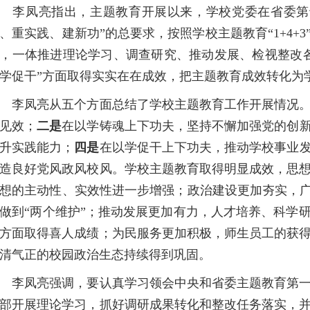
李凤亮指出，主题教育开展以来，学校党委在省委第十
、重实践、建新功”的总要求，按照学校主题教育“1+4
，一体推进理论学习、调查研究、推动发展、检视整改
学促干”方面取得实实在在成效，把主题教育成效转化为
李凤亮从五个方面总结了学校主题教育工作开展情况
见效；
二是
在以学铸魂上下功夫，坚持不懈加强党的创
升实践能力；
四是
在以学促干上下功夫，推动学校事业
造良好党风政风校风。学校主题教育取得明显成效，思
想的主动性、实效性进一步增强；政治建设更加夯实，广
做到“两个维护”；推动发展更加有力，人才培养、科学
方面取得喜人成绩；为民服务更加积极，师生员工的获
清气正的校园政治生态持续得到巩固。
凤亮强调，要认真学习领会中央和省委主题教育第一
部开展理论学习，抓好调研成果转化和整改任务落实，