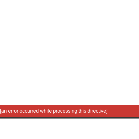
[an error occurred while processing this directive]
Copyright © 华南农业大
地址：广州市天河区五山路4