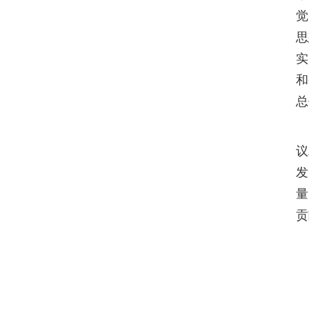
觉
思
实
和
总
李
议
发
量
贡
会
校