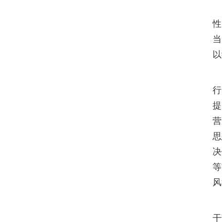
性
当
以
行
提
营
思
决
等
风
李
干