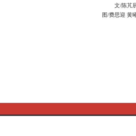
文/陈芃
图/费思迎 黄