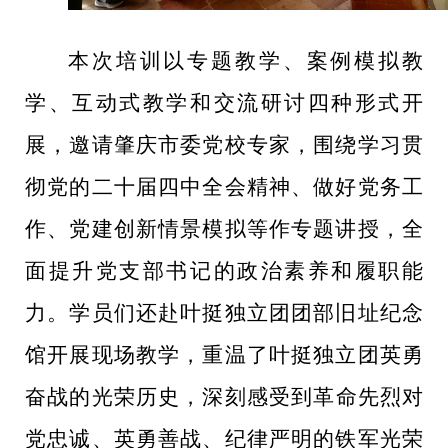
本次培训以专题教学、案例模拟教
学、互动式教学和交流研讨四种形式开
展，邀请肇庆市委党校专家，围绕学习
贯
彻党的二十届四中全会精神、
做好党务工
作、党建创新情景模拟等作专题讲授，全
面提升党支部书记的政治素养和履职能
力。学员们还赴叶挺独立团团部旧址纪念
馆开展现场教学，重温
了叶挺独立团英勇
奋战的光荣
历
史，
深刻
感受到革命先烈
对
党忠诚、英勇善战、纪律严明的
铁军
光荣