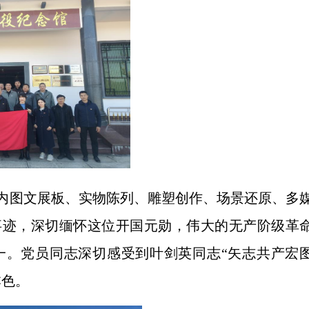
馆内图文展板、实物陈列、雕塑创作、场景还原、多
事迹，深切缅怀这位开国元勋，伟大的无产阶级革
一。党员同志深切感受到叶剑英同志“矢志共产宏
本色。