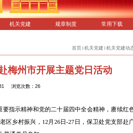
机关党建
规章制度
常用下载
首页
机关党建
机关党建动
赴梅州市开展主题党日活动
31
浏览次数：
26
重要指示精神和党的二十届四中全会精神，赓续红
命老区乡村振兴，
12
月
26
日
-27
日，保卫处党支部赴